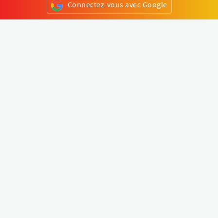
Connectez-vous avec Google
ou
S'inscrire
Klapty
Créer une visite virtuelle
Explorer le monde
Forum visite virtuelle
Créer un compte
Connectez-vous à votre compte
Concept
Comment créer une visite virtuelle
Fonctionnalités