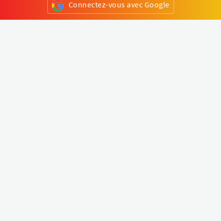
Connectez-vous avec Google
ou
S'inscrire
Klapty
Créer une visite virtuelle
Explorer le monde
Forum visite virtuelle
Créer un compte
Connectez-vous à votre compte
Concept
Comment créer une visite virtuelle
Fonctionnalités