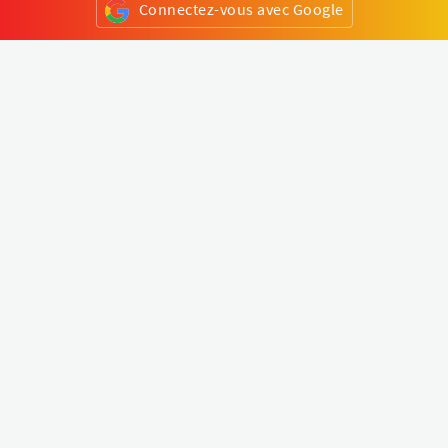
Connectez-vous avec Google
ou
S'inscrire
Klapty
Créer une visite virtuelle
Explorer le monde
Forum visite virtuelle
Créer un compte
Connectez-vous à votre compte
Concept
Comment créer une visite virtuelle
Fonctionnalités