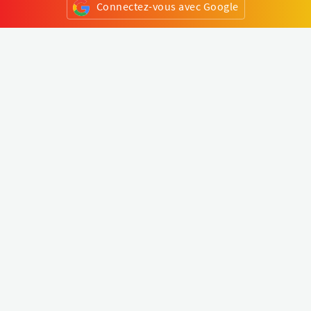
Connectez-vous avec Google
ou
S'inscrire
Klapty
Créer une visite virtuelle
Explorer le monde
Forum visite virtuelle
Créer un compte
Connectez-vous à votre compte
Concept
Comment créer une visite virtuelle
Fonctionnalités