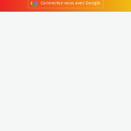
Connectez-vous avec Google
ou
S'inscrire
Klapty
Créer une visite virtuelle
Explorer le monde
Forum visite virtuelle
Créer un compte
Connectez-vous à votre compte
Concept
Comment créer une visite virtuelle
Fonctionnalités