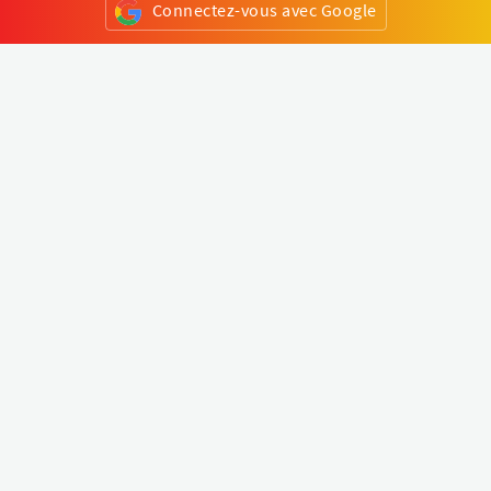
Connectez-vous avec Google
ou
S'inscrire
Klapty
Créer une visite virtuelle
Explorer le monde
Forum visite virtuelle
Créer un compte
Connectez-vous à votre compte
Concept
Comment créer une visite virtuelle
Fonctionnalités