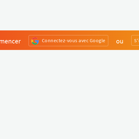
mencer
ou
Connectez-vous avec Google
S'
Divers
Liens utiles
Boutique Matériel
Statut de nos services
Engagez un Pro
Jobs
FAQ
Nous contacter
Qui sommes-nous