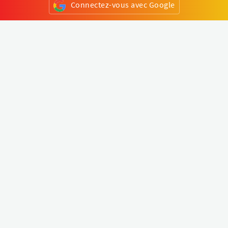
Connectez-vous avec Google
ou
S'inscrire
Klapty
Créer une visite virtuelle
Explorer le monde
Forum visite virtuelle
Créer un compte
Connectez-vous à votre compte
Concept
Comment créer une visite virtuelle
Fonctionnalités