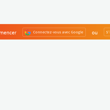
mencer
ou
Connectez-vous avec Google
S'
Divers
Liens utiles
Boutique Matériel
Statut de nos services
Engagez un Pro
Jobs
FAQ
Nous contacter
Qui sommes-nous