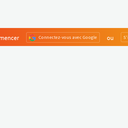
mencer
ou
Connectez-vous avec Google
S'
Divers
Liens utiles
Boutique Matériel
Statut de nos services
Engagez un Pro
Jobs
FAQ
Nous contacter
Qui sommes-nous