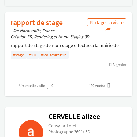
rapport de stage
Partager la visite
Vire-Normandie, France
Création 3D, Rendering et Home Staging 3D
rapport de stage de mon stage effectue a la mairie de
vire Normandie en communication visuelle.
#stage
#360
#realitevirtuelle
Signaler
Aimer cette visite
0
190
vue(s)
CERVELLE alizee
Cerisy-la-Forêt
Photographe 360° / 3D