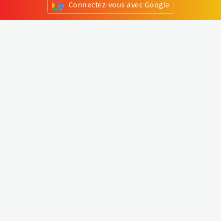
Connectez-vous avec Google
ou
S'inscrire
Klapty
Créer une visite virtuelle
Explorer le monde
Forum visite virtuelle
Créer un compte
Connectez-vous à votre compte
Concept
Comment créer une visite virtuelle
Fonctionnalités