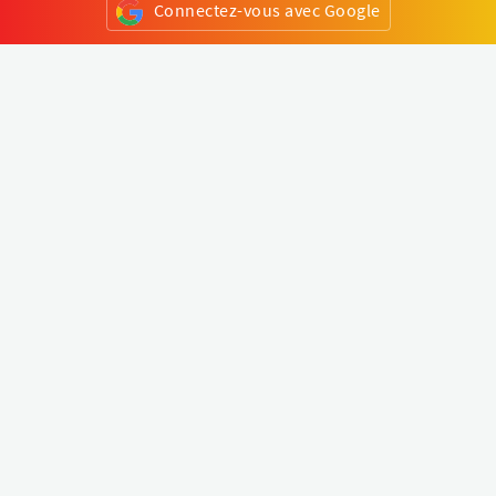
Connectez-vous avec Google
ou
S'inscrire
Klapty
Créer une visite virtuelle
Explorer le monde
Forum visite virtuelle
Créer un compte
Connectez-vous à votre compte
Concept
Comment créer une visite virtuelle
Fonctionnalités