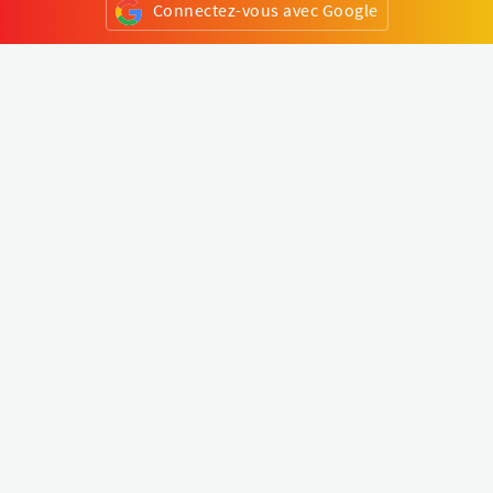
Connectez-vous avec Google
ou
S'inscrire
Klapty
Créer une visite virtuelle
Explorer le monde
Forum visite virtuelle
Créer un compte
Connectez-vous à votre compte
Concept
Comment créer une visite virtuelle
Fonctionnalités