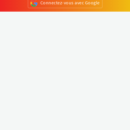
Connectez-vous avec Google
ou
S'inscrire
Klapty
Créer une visite virtuelle
Explorer le monde
Forum visite virtuelle
Créer un compte
Connectez-vous à votre compte
Concept
Comment créer une visite virtuelle
Fonctionnalités