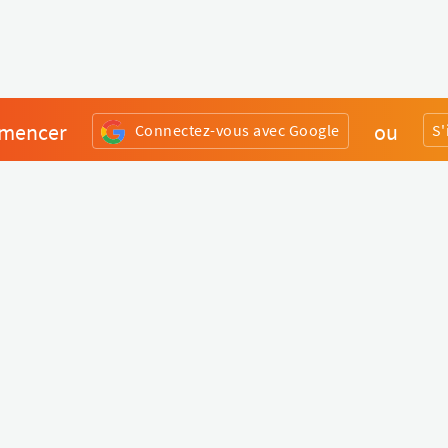
mencer
ou
Connectez-vous avec Google
S'
Divers
Liens utiles
Boutique Matériel
Statut de nos services
Engagez un Pro
Jobs
FAQ
Nous contacter
Qui sommes-nous