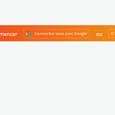
mencer
ou
Connectez-vous avec Google
S'
Divers
Liens utiles
Boutique Matériel
Statut de nos services
Engagez un Pro
Jobs
FAQ
Nous contacter
Qui sommes-nous