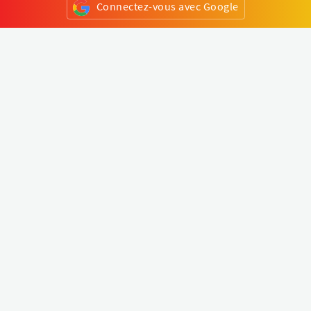
Connectez-vous avec Google
ou
S'inscrire
Klapty
Créer une visite virtuelle
Explorer le monde
Forum visite virtuelle
Créer un compte
Connectez-vous à votre compte
Concept
Comment créer une visite virtuelle
Fonctionnalités