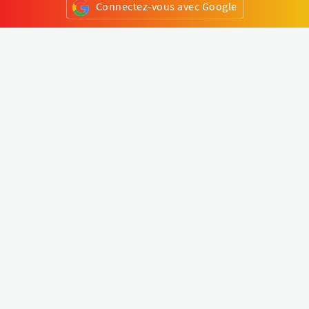
Connectez-vous avec Google
ou
S'inscrire
Klapty
Créer une visite virtuelle
Explorer le monde
Forum visite virtuelle
Créer un compte
Connectez-vous à votre compte
Concept
Comment créer une visite virtuelle
Fonctionnalités