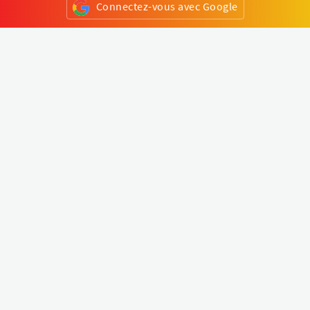
Connectez-vous avec Google
ou
S'inscrire
Klapty
Créer une visite virtuelle
Explorer le monde
Forum visite virtuelle
Créer un compte
Connectez-vous à votre compte
Concept
Comment créer une visite virtuelle
Fonctionnalités