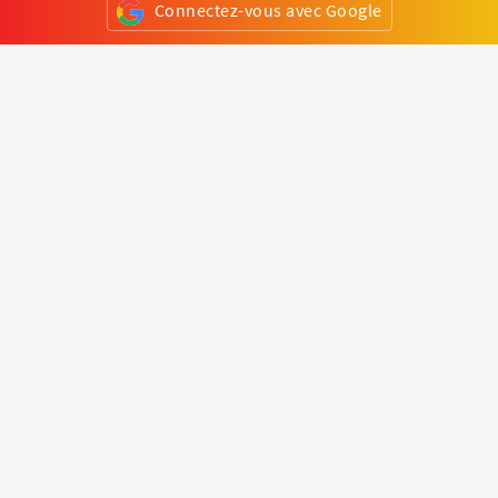
Connectez-vous avec Google
ou
S'inscrire
Klapty
Créer une visite virtuelle
Explorer le monde
Forum visite virtuelle
Créer un compte
Connectez-vous à votre compte
Concept
Comment créer une visite virtuelle
Fonctionnalités