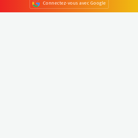
Connectez-vous avec Google
ou
S'inscrire
Klapty
Créer une visite virtuelle
Explorer le monde
Forum visite virtuelle
Créer un compte
Connectez-vous à votre compte
Concept
Comment créer une visite virtuelle
Fonctionnalités