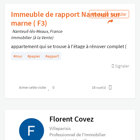
Immeuble de rapport Nanteuil sur
Partager la visite
marne ( F3)
Nanteuil-lès-Meaux, France
Immobilier (à la Vente)
appartement qui se trouve à l'étage à rénover complet (
isolation , peinture, velux, electricite . . .)
#mur
#papier
#appart
Signaler
Aimer cette visite
0
16
vue(s)
Florent Covez
Villeparisis
Professionnel de l'Immobilier