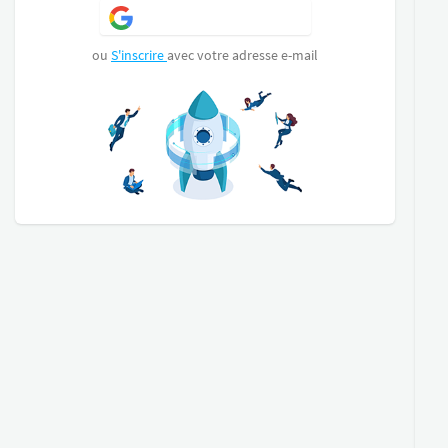
S'inscrire avec Google
A 5 minutes en voiture des écoles, boulangerie,
épicerie, gare...
ou
S'inscrire
avec votre adresse e-mail