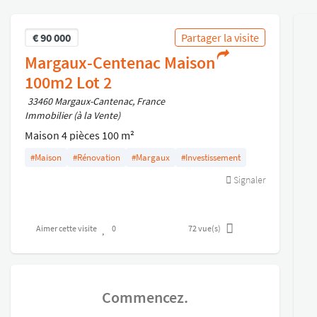
€
90 000
Partager la visite
Margaux-Centenac Maison
100m2 Lot 2
33460 Margaux-Cantenac, France
Immobilier (à la Vente)
Maison 4 pièces 100 m²
#Maison
#Rénovation
#Margaux
#Investissement
Dans la commune de Margaux-Cantenac,
Signaler
Maison mitoyenne à rénover d'environ 100m2 sur
une parcelle de 220m2
Aimer cette visite
0
72
vue(s)
Des travaux sont à prévoir
Situé au calme à proximité de nombreux domaines
Commencez.
viticoles