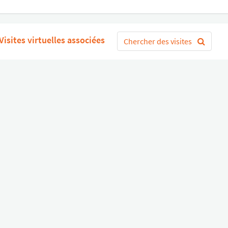
Visites virtuelles associées
Chercher des visites
mencer
ou
Connectez-vous avec Google
S'
Divers
Liens utiles
Boutique Matériel
Statut de nos services
Engagez un Pro
Jobs
FAQ
Nous contacter
Qui sommes-nous