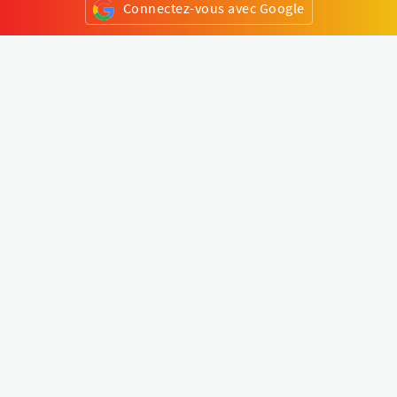
Connectez-vous avec Google
ou
S'inscrire
Klapty
Créer une visite virtuelle
Explorer le monde
Forum visite virtuelle
Créer un compte
Connectez-vous à votre compte
Concept
Comment créer une visite virtuelle
Fonctionnalités