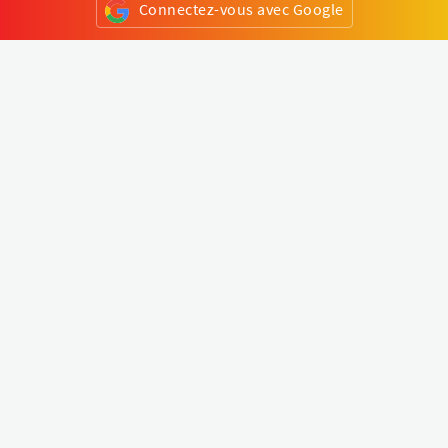
Connectez-vous avec Google
ou
S'inscrire
Klapty
Créer une visite virtuelle
Explorer le monde
Forum visite virtuelle
Créer un compte
Connectez-vous à votre compte
Concept
Comment créer une visite virtuelle
Fonctionnalités