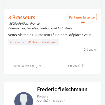
3 Brasseurs
Partager la visite
86000 Poitiers, France
Commerces, Sociétés, Boutiques et Industries
Venez visiter les 3 Brasseurs à Poitiers, déplacez vous
dans la brasserie ou derrière le bar !
#Brasseurs
#Poitiers
#Restaurant
Un lieu convivial ou vous pourrez passer une bonne
Signaler
soirée entre amis tout en participant à des évènements
extraordinaires .
Aimer cette visite
0
588
vue(s)
Frederic fleischmann
Poitiers
Société ou Magasin