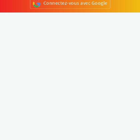
Connectez-vous avec Google
ou
S'inscrire
Klapty
Créer une visite virtuelle
Explorer le monde
Forum visite virtuelle
Créer un compte
Connectez-vous à votre compte
Concept
Comment créer une visite virtuelle
Fonctionnalités