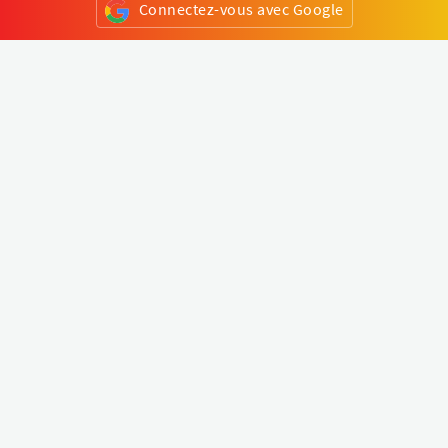
Connectez-vous avec Google
ou
S'inscrire
Klapty
Créer une visite virtuelle
Explorer le monde
Forum visite virtuelle
Créer un compte
Connectez-vous à votre compte
Concept
Comment créer une visite virtuelle
Fonctionnalités