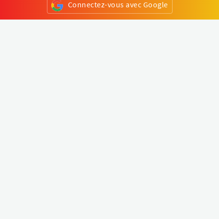
Connectez-vous avec Google
ou
S'inscrire
Klapty
Créer une visite virtuelle
Explorer le monde
Forum visite virtuelle
Créer un compte
Connectez-vous à votre compte
Concept
Comment créer une visite virtuelle
Fonctionnalités