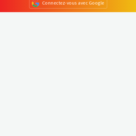
Connectez-vous avec Google
ou
S'inscrire
Klapty
Créer une visite virtuelle
Explorer le monde
Forum visite virtuelle
Créer un compte
Connectez-vous à votre compte
Concept
Comment créer une visite virtuelle
Fonctionnalités