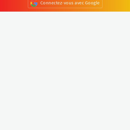
Connectez-vous avec Google
ou
S'inscrire
Klapty
Créer une visite virtuelle
Explorer le monde
Forum visite virtuelle
Créer un compte
Connectez-vous à votre compte
Concept
Comment créer une visite virtuelle
Fonctionnalités