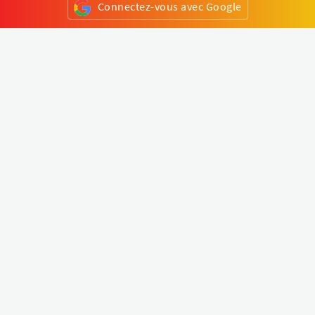
Connectez-vous avec Google
ou
S'inscrire
Klapty
Créer une visite virtuelle
Explorer le monde
Forum visite virtuelle
Créer un compte
Connectez-vous à votre compte
Concept
Comment créer une visite virtuelle
Fonctionnalités