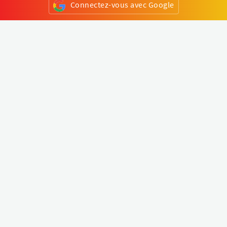
Connectez-vous avec Google
ou
S'inscrire
Klapty
Créer une visite virtuelle
Explorer le monde
Forum visite virtuelle
Créer un compte
Connectez-vous à votre compte
Concept
Comment créer une visite virtuelle
Fonctionnalités