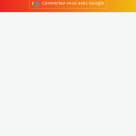
Connectez-vous avec Google
ou
S'inscrire
Klapty
Créer une visite virtuelle
Explorer le monde
Forum visite virtuelle
Créer un compte
Connectez-vous à votre compte
Concept
Comment créer une visite virtuelle
Fonctionnalités