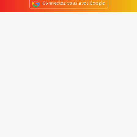
Connectez-vous avec Google
ou
S'inscrire
Klapty
Créer une visite virtuelle
Explorer le monde
Forum visite virtuelle
Créer un compte
Connectez-vous à votre compte
Concept
Comment créer une visite virtuelle
Fonctionnalités