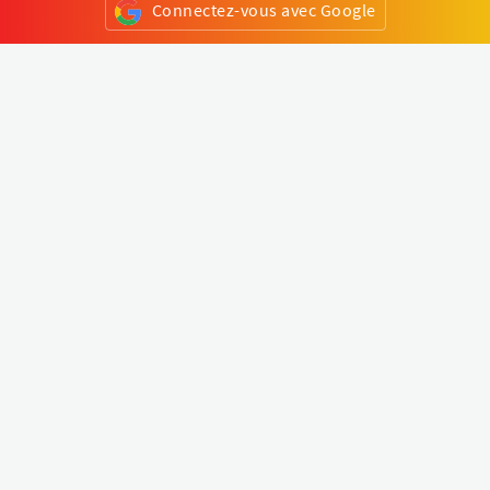
Connectez-vous avec Google
ou
S'inscrire
Klapty
Créer une visite virtuelle
Explorer le monde
Forum visite virtuelle
Créer un compte
Connectez-vous à votre compte
Concept
Comment créer une visite virtuelle
Fonctionnalités