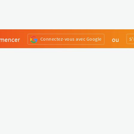
mencer
ou
Connectez-vous avec Google
S'
Divers
Liens utiles
Boutique Matériel
Statut de nos services
Engagez un Pro
Jobs
FAQ
Nous contacter
Qui sommes-nous