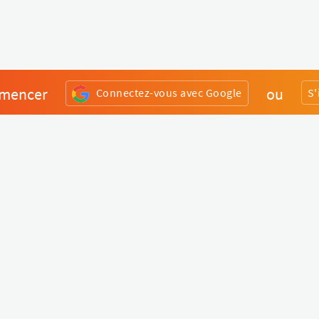
mencer
ou
Connectez-vous avec Google
S'
Divers
Liens utiles
Boutique Matériel
Statut de nos services
Engagez un Pro
Jobs
FAQ
Nous contacter
Qui sommes-nous