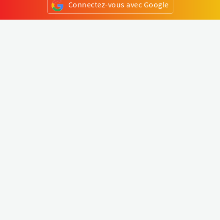
Connectez-vous avec Google
ou
S'inscrire
Klapty
Créer une visite virtuelle
Explorer le monde
Forum visite virtuelle
Créer un compte
Connectez-vous à votre compte
Concept
Comment créer une visite virtuelle
Fonctionnalités