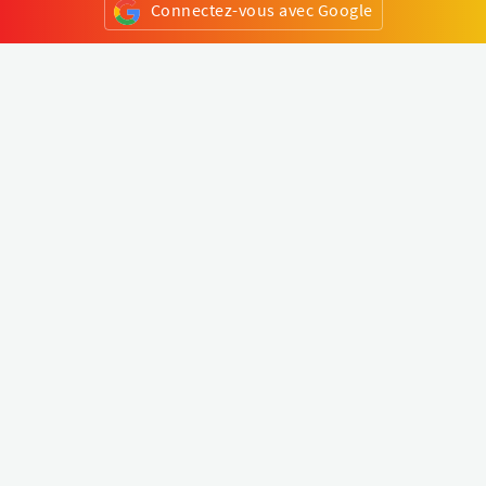
Connectez-vous avec Google
ou
S'inscrire
Klapty
Créer une visite virtuelle
Explorer le monde
Forum visite virtuelle
Créer un compte
Connectez-vous à votre compte
Concept
Comment créer une visite virtuelle
Fonctionnalités