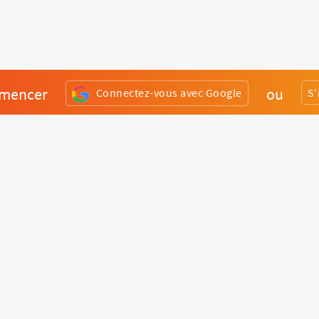
mencer
ou
Connectez-vous avec Google
S'
Divers
Liens utiles
Boutique Matériel
Statut de nos services
Engagez un Pro
Jobs
FAQ
Nous contacter
Qui sommes-nous