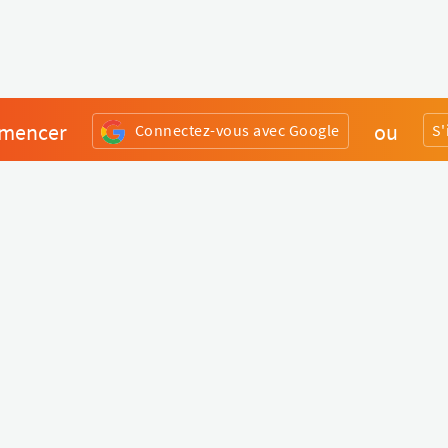
mencer
ou
Connectez-vous avec Google
S'
Divers
Liens utiles
Boutique Matériel
Statut de nos services
Engagez un Pro
Jobs
FAQ
Nous contacter
Qui sommes-nous