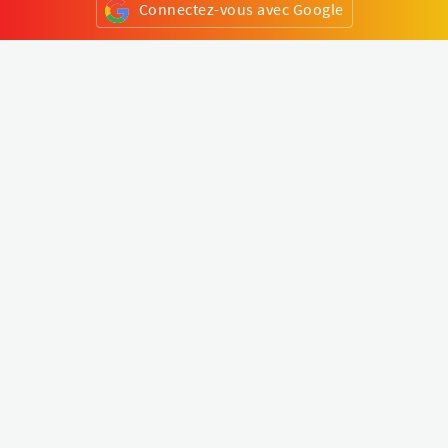
Connectez-vous avec Google
ou
S'inscrire
Klapty
Créer une visite virtuelle
Explorer le monde
Forum visite virtuelle
Créer un compte
Connectez-vous à votre compte
Concept
Comment créer une visite virtuelle
Fonctionnalités