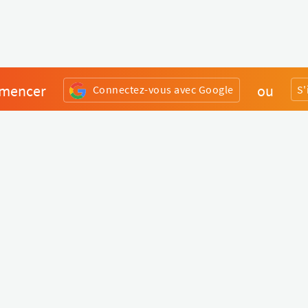
mencer
ou
Connectez-vous avec Google
S'
Divers
Liens utiles
Boutique Matériel
Statut de nos services
Engagez un Pro
Jobs
FAQ
Nous contacter
Qui sommes-nous