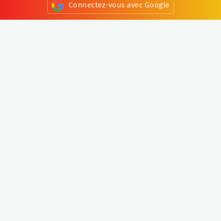
Connectez-vous avec Google
ou
S'inscrire
Klapty
Créer une visite virtuelle
Explorer le monde
Forum visite virtuelle
Créer un compte
Connectez-vous à votre compte
Concept
Comment créer une visite virtuelle
Fonctionnalités