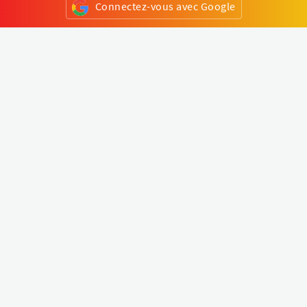
Connectez-vous avec Google
ou
S'inscrire
Klapty
Créer une visite virtuelle
Explorer le monde
Forum visite virtuelle
Créer un compte
Connectez-vous à votre compte
Concept
Comment créer une visite virtuelle
Fonctionnalités