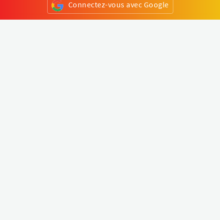
Connectez-vous avec Google
ou
S'inscrire
Klapty
Créer une visite virtuelle
Explorer le monde
Forum visite virtuelle
Créer un compte
Connectez-vous à votre compte
Concept
Comment créer une visite virtuelle
Fonctionnalités