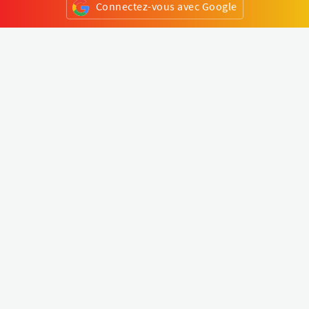
Connectez-vous avec Google
ou
S'inscrire
Klapty
Créer une visite virtuelle
Explorer le monde
Forum visite virtuelle
Créer un compte
Connectez-vous à votre compte
Concept
Comment créer une visite virtuelle
Fonctionnalités