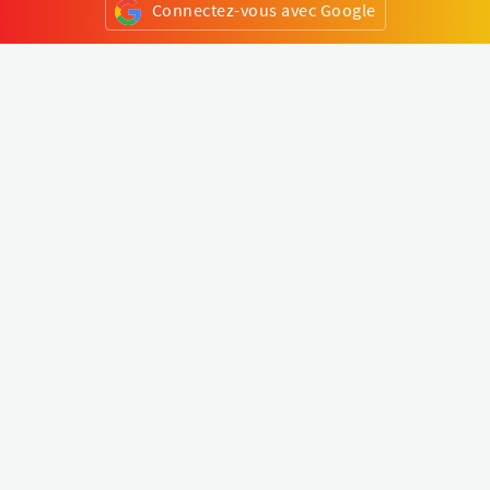
Connectez-vous avec Google
ou
S'inscrire
Klapty
Créer une visite virtuelle
Explorer le monde
Forum visite virtuelle
Créer un compte
Connectez-vous à votre compte
Concept
Comment créer une visite virtuelle
Fonctionnalités